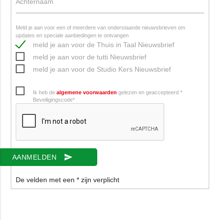
Achternaam
Meld je aan voor een of meerdere van onderstaande nieuwsbrieven om
updates en speciale aanbiedingen te ontvangen
meld je aan voor de Thuis in Taal Nieuwsbrief
meld je aan voor de tutti Nieuwsbrief
meld je aan voor de Studio Kers Nieuwsbrief
Ik heb de
algemene voorwaarden
gelezen en geaccepteerd
*
Beveiligingscode
*
send
AANMELDEN
De velden met een * zijn verplicht