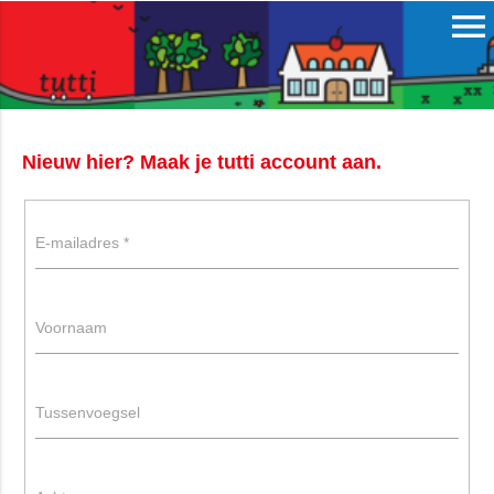
menu
Nieuw hier? Maak je tutti account aan.
E-mailadres
*
Voornaam
Tussenvoegsel