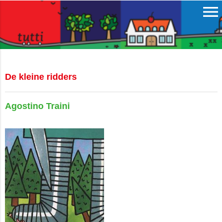
menu
De kleine ridders
Agostino Traini